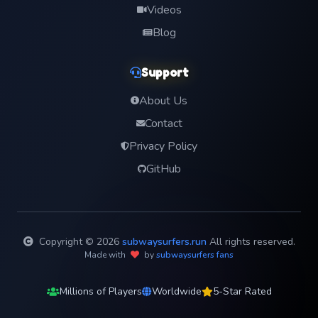
Videos
Blog
Support
About Us
Contact
Privacy Policy
GitHub
Copyright © 2026
subwaysurfers.run
All rights reserved.
Made with
by
subwaysurfers fans
Millions of Players
Worldwide
5-Star Rated