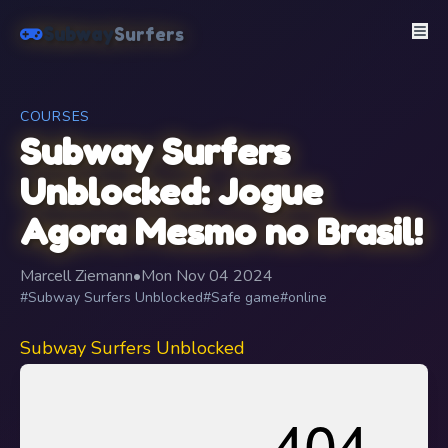
Subway
Surfers
COURSES
Subway Surfers
Unblocked: Jogue
Agora Mesmo no Brasil!
Marcell Ziemann
•
Mon Nov 04 2024
#Subway Surfers Unblocked
#Safe game
#online
Subway Surfers Unblocked